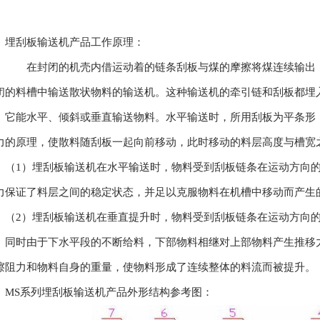
埋刮板输送机产品工作原理：
在封闭的机壳内借运动着的链条刮板与煤的摩擦将煤连续输出，
闭的料槽中输送散状物料的输送机。这种输送机的牵引链和刮板都埋
。它能水平、倾斜或垂直输送物料。水平输送时，所用刮板为平条形
力的原理，使散料随刮板一起向前移动，此时移动的料层高度与槽宽
（1）埋刮板输送机在水平输送时，物料受到刮板链条在运动方向
力保证了料层之间的稳定状态，并足以克服物料在机槽中移动而产生
（2）埋刮板输送机在垂直提升时，物料受到刮板链条在运动方向
。同时由于下水平段的不断给料，下部物料相继对上部物料产生推移
擦阻力和物料自身的重量，使物料形成了连续整体的料流而被提升。
MS系列埋刮板输送机产品外形结构参考图：