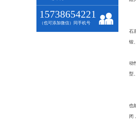
15738654221
（也可添加微信）同手机号
石
铵
动
型
也
闭