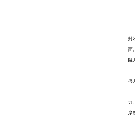
封
面
阻
擦
力
摩